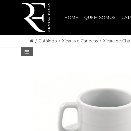
HOME
QUEM SOMOS
CAT
/
Catálogo
/
Xícaras e Canecas
/
Xícara de Ch