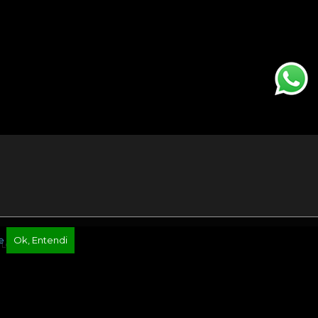
e
Ok, Entendi
TLG Agência Digital