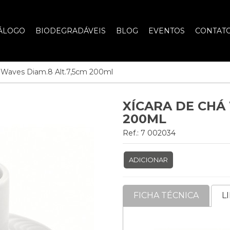
ÁLOGO
BIODEGRADÁVEIS
BLOG
EVENTOS
CONTAT
á Waves Diam.8 Alt.7,5cm 200ml
XÍCARA DE CHÁ 
200ML
Ref.: 7 002034
ADICIONAR
FICHA TÉCNICA
L