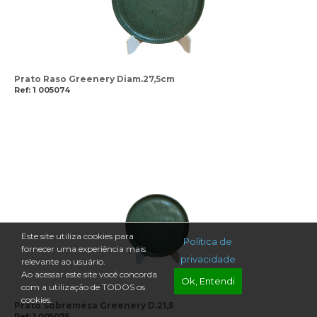
Prato Raso Greenery Diam.27,5cm
Ref: 1 005074
Este site utiliza cookies para
Política de
fornecer uma experiência mais
privacidade
relevante ao usuário.
Ao acessar este site você concorda
Ok, Entendi
com a utilização de TODOS os
cookies.
Prato Sobremesa Greenery D.21,5
Ref: 1 005075