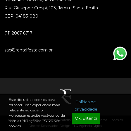
Rua Giuseppe Crespi, 103, Jardim Santa Emília
CEP: 04183-080
(11) 2067-6717
sac@rentalfesta.com.br
Este site utiliza cookies para
Política de
fornecer uma experiência mais
privacidade
relevante ao usuário.
Ao acessar este site você concorda
Ok, Entendi
® 2026 Rental Festa - Locação de Materiais para Festas e Eventos - Todos os
com a utilização de TODOS os
Direitos Reservados. Design:
TLG Agência Digital
cookies.