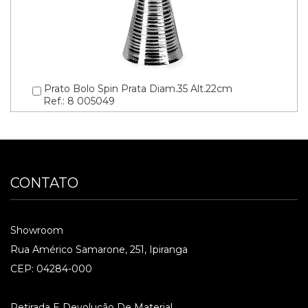
Prato Bolo Spin Prata Diam.35 Alt.22cm
Ref.: 8 005049
CONTATO
Showroom
Rua Américo Samarone, 251, Ipiranga
CEP: 04284-000
Retirada E Devolução De Material