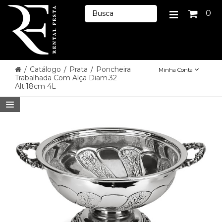
0
/
Catálogo
/
Prata
/
Poncheira
Minha Conta
Trabalhada Com Alça Diam.32
Alt.18cm 4L