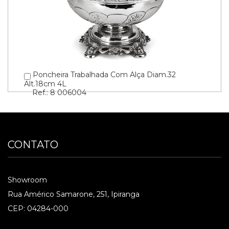
Poncheira Trabalhada Com Alça Diam.32
Alt.18cm 4L
Ref.: 8 006004
CONTATO
Showroom
Rua Américo Samarone, 251, Ipiranga
CEP: 04284-000