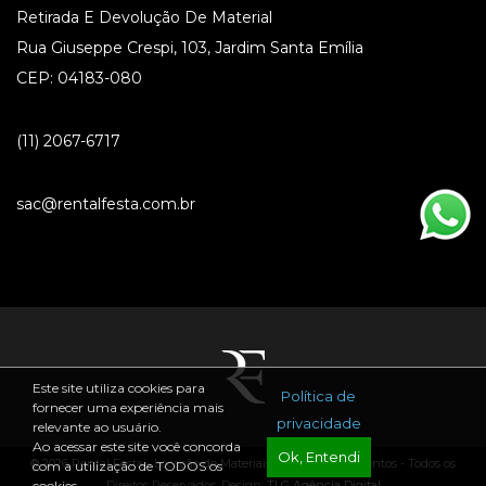
Retirada E Devolução De Material
Rua Giuseppe Crespi, 103, Jardim Santa Emília
CEP: 04183-080
(11) 2067-6717
sac@rentalfesta.com.br
Este site utiliza cookies para
Política de
fornecer uma experiência mais
privacidade
relevante ao usuário.
Ao acessar este site você concorda
Ok, Entendi
® 2026 Rental Festa - Locação de Materiais para Festas e Eventos - Todos os
com a utilização de TODOS os
Direitos Reservados. Design:
TLG Agência Digital
cookies.