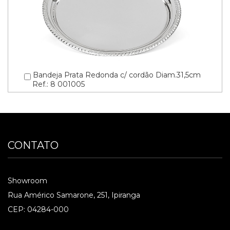
Bandeja Prata Redonda c/ cordão Diam.31,5cm
Ref.: 8 001005
CONTATO
Showroom
Rua Américo Samarone, 251, Ipiranga
CEP: 04284-000