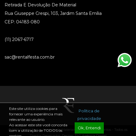
Retirada E Devolução De Material
Rua Giuseppe Crespi, 103, Jardim Santa Emília
CEP: 04183-080
(11) 2067-6717
sac@rentalfesta.com.br
Este site utiliza cookies para
Política de
fornecer uma experiência mais
privacidade
relevante ao usuário.
Ao acessar este site você concorda
Ok, Entendi
® 2026 Rental Festa - Locação de Materiais para Festas e Eventos - Todos os
com a utilização de TODOS os
Direitos Reservados. Design:
TLG Agência Digital
cookies.