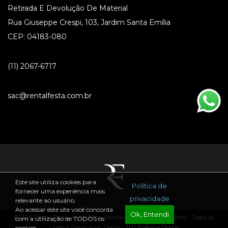
Retirada E Devolução De Material
Rua Giuseppe Crespi, 103, Jardim Santa Emília
CEP: 04183-080
(11) 2067-6717
sac@rentalfesta.com.br
Este site utiliza cookies para
Política de
fornecer uma experiência mais
privacidade
relevante ao usuário.
Ao acessar este site você concorda
Ok, Entendi
® 2026 Rental Festa - Locação de Materiais para Festas e Eventos - Todos os
com a utilização de TODOS os
Direitos Reservados. Design:
TLG Agência Digital
cookies.