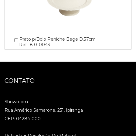
Prato p/Bolo Peniche Bege D.37cm
Ref.: 8 010043
CONTATO
Showroom
Rua Américo Samarone, 251, Ipiranga
CEP: 04284-000
Retirada E Devolução De Material