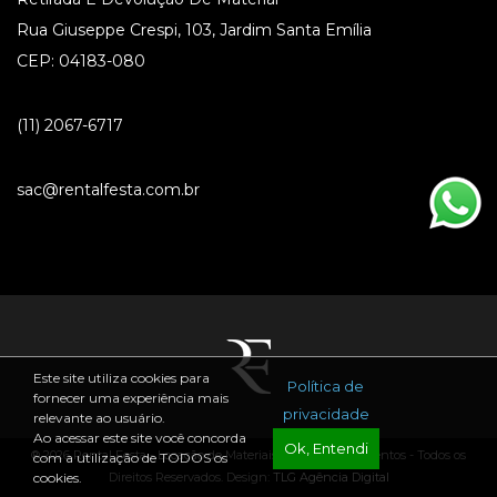
Rua Giuseppe Crespi, 103, Jardim Santa Emília
CEP: 04183-080
(11) 2067-6717
sac@rentalfesta.com.br
Este site utiliza cookies para
Política de
fornecer uma experiência mais
privacidade
relevante ao usuário.
Ao acessar este site você concorda
Ok, Entendi
® 2026 Rental Festa - Locação de Materiais para Festas e Eventos - Todos os
com a utilização de TODOS os
Direitos Reservados. Design:
TLG Agência Digital
cookies.