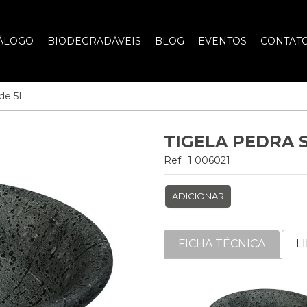
ÁLOGO
BIODEGRADÁVEIS
BLOG
EVENTOS
CONTAT
de 5L
TIGELA PEDRA 
Ref.: 1 006021
ADICIONAR
FICHA TÉCNICA
L