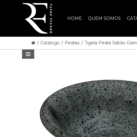
HOME
QUEM SOMOS
CAT
/
Catálogo
/
Pedras
/
Tigela Pedra Sabão Gran