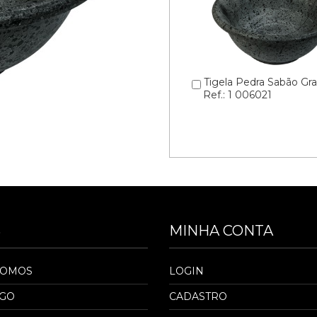
Tigela Pedra Sabão Gr
Ref.: 1 006021
S
MINHA CONTA
SOMOS
LOGIN
OGO
CADASTRO