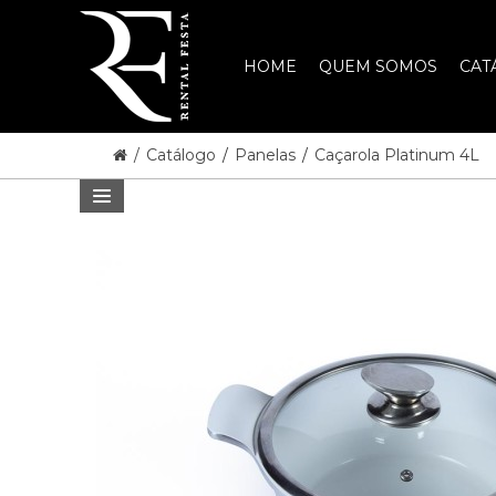
HOME
QUEM SOMOS
CAT
/
Catálogo
/
Panelas
/
Caçarola Platinum 4L