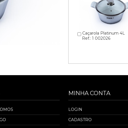
Caçarola Platinum 4L
Ref.: 1 002026
S
MINHA CONTA
SOMOS
LOGIN
OGO
CADASTRO