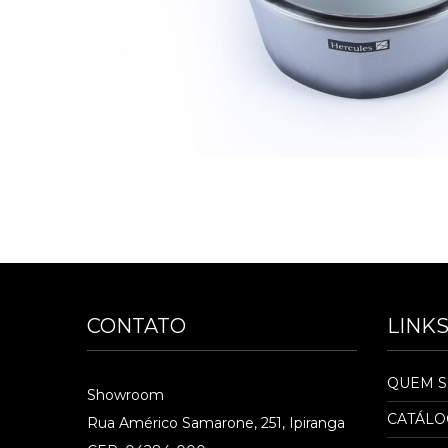
CONTATO
LINK
QUEM 
Showroom
CATÁL
Rua Américo Samarone, 251, Ipiranga