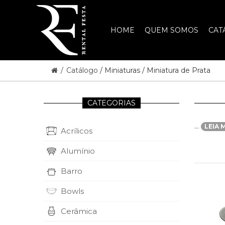
HOME
QUEM SOMOS
CAT
/
Catálogo
/ Miniaturas / Miniatura de Prata
CATEGORIAS
...
LEIA 
Acrílicos
Alumínio
Barro
Bowls
Cerâmica