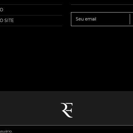
TO
O SITE
usuário.