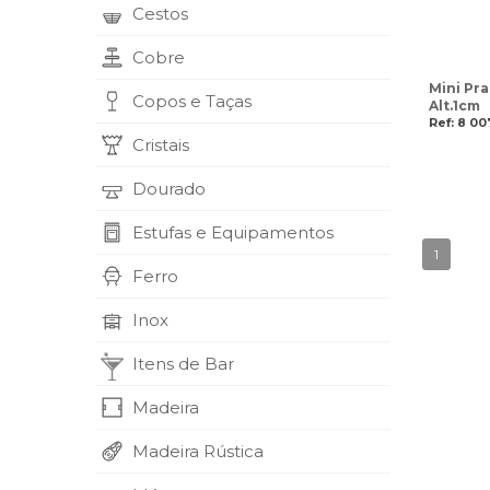
Cestos
Cobre
Mini Pra
Copos e Taças
Alt.1cm
Ref: 8 0
Cristais
Dourado
Estufas e Equipamentos
1
Ferro
Inox
Itens de Bar
Madeira
Madeira Rústica