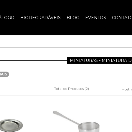
ÁLOGO
BIODEGRADÁVEIS
BLOG
EVENTOS
CONTAT
MINIATURAS - MINIATURA 
MAIS
Total de Produtos (2)
Mostr