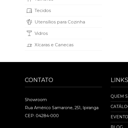
Tecidos
Utensílios para Cozinha
Vidros
Xícaras e Canecas
CONTATO
LINK
QUEM 
Showroom
CATÁL
Rua Américo Samarone, 251, Ipiranga
CEP: 04284-000
EVENTO
BLOG