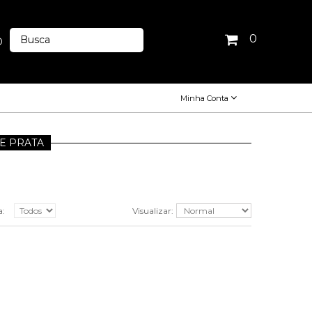
0
O
Minha Conta
DE PRATA
a:
Visualizar: