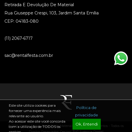
Retirada E Devolução De Material
Rua Giuseppe Crespi, 103, Jardim Santa Emília
CEP: 04183-080
(11) 2067-6717
sac@rentalfesta.com.br
Este site utiliza cookies para
Política de
fornecer uma experiência mais
privacidade
relevante ao usuário.
Ao acessar este site você concorda
Ok, Entendi
® 2026 Rental Festa - Locação de Materiais para Festas e Eventos - Todos os
com a utilização de TODOS os
Direitos Reservados. Design:
TLG Agência Digital
cookies.