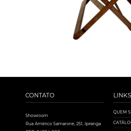
CONTATO
LINK
QUEM 
Showroom
CATÁL
Rua Américo Samarone, 251, Ipiranga