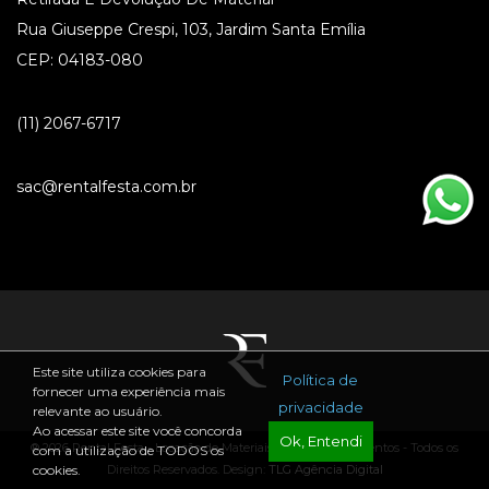
Rua Giuseppe Crespi, 103, Jardim Santa Emília
CEP: 04183-080
(11) 2067-6717
sac@rentalfesta.com.br
Este site utiliza cookies para
Política de
fornecer uma experiência mais
privacidade
relevante ao usuário.
Ao acessar este site você concorda
Ok, Entendi
® 2026 Rental Festa - Locação de Materiais para Festas e Eventos - Todos os
com a utilização de TODOS os
Direitos Reservados. Design:
TLG Agência Digital
cookies.