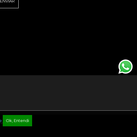
e
Ok, Entendi
TLG Agência Digital