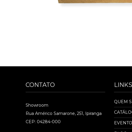
CONTATO
LINK
QUEM 
Showroom
CATÁL
Rua Américo Samarone, 251, Ipiranga
CEP: 04284-000
EVENTO