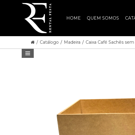
HOME
QUEM SOMOS
CAT
/
Catálogo
/
Madeira
/
Caixa Café Sachês sem d