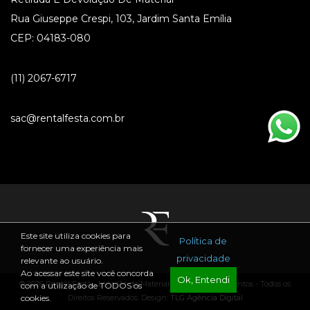
Rua Giuseppe Crespi, 103, Jardim Santa Emília
CEP: 04183-080
(11) 2067-6717
sac@rentalfesta.com.br
Este site utiliza cookies para
Política de
fornecer uma experiência mais
privacidade
relevante ao usuário.
Ao acessar este site você concorda
Ok, Entendi
® 2026 Rental Festa - Locação de Materiais para Festas e Eventos - Todos os
com a utilização de TODOS os
Direitos Reservados. Design:
TLG Agência Digital
cookies.