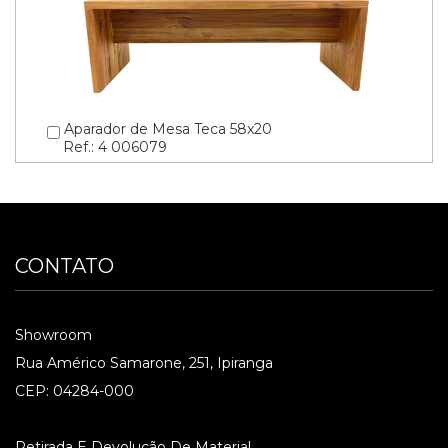
Aparador de Mesa Teca 58x20
Ref.: 4 006079
CONTATO
Showroom
Rua Américo Samarone, 251, Ipiranga
CEP: 04284-000
Retirada E Devolução De Material