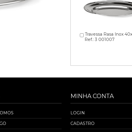
Travessa Rasa Inox 4
Ref.: 3 001007
S
MINHA CONTA
SOMOS
LOGIN
OGO
CADASTRO