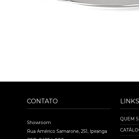
CONTATO
LINK
QUEM 
Showroom
CATÁL
Rua Américo Samarone, 251, Ipiranga