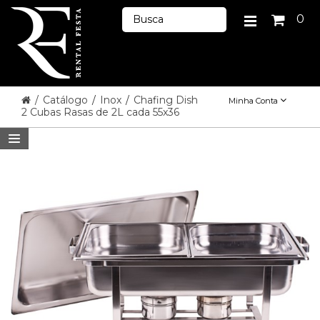
0
/
Catálogo
/
Inox
/
Chafing Dish
Minha Conta
2 Cubas Rasas de 2L cada 55x36