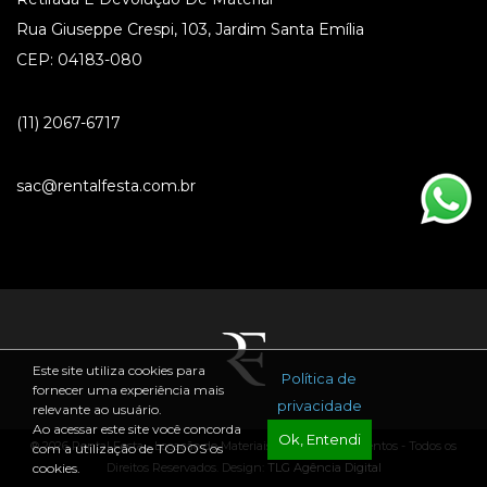
Rua Giuseppe Crespi, 103, Jardim Santa Emília
CEP: 04183-080
(11) 2067-6717
sac@rentalfesta.com.br
Este site utiliza cookies para
Política de
fornecer uma experiência mais
privacidade
relevante ao usuário.
Ao acessar este site você concorda
Ok, Entendi
® 2026 Rental Festa - Locação de Materiais para Festas e Eventos - Todos os
com a utilização de TODOS os
Direitos Reservados. Design:
TLG Agência Digital
cookies.