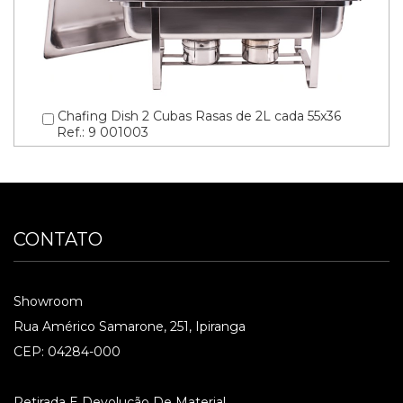
Chafing Dish 2 Cubas Rasas de 2L cada 55x36
Ref.: 9 001003
CONTATO
Showroom
Rua Américo Samarone, 251, Ipiranga
CEP: 04284-000
Retirada E Devolução De Material