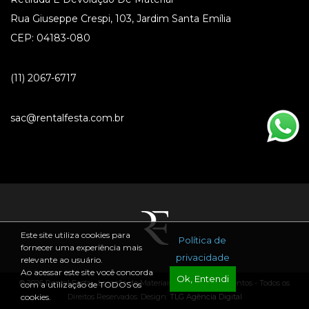
Rua Giuseppe Crespi, 103, Jardim Santa Emília
CEP: 04183-080
(11) 2067-6717
sac@rentalfesta.com.br
Este site utiliza cookies para
Política de
fornecer uma experiência mais
privacidade
relevante ao usuário.
Ao acessar este site você concorda
Ok, Entendi
® 2026 Rental Festa - Locação de Materiais para Festas e Eventos - Todos os
com a utilização de TODOS os
Direitos Reservados. Design:
TLG Agência Digital
cookies.