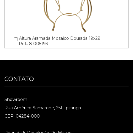
Altura Aramada Mosaico Dourada 19x28
Ref.: 8 005193
CONTATO
Showroom
Rua Américo Samarone, 251, Ipiranga
CEP: 04284-000
Retirada E Devolução De Material