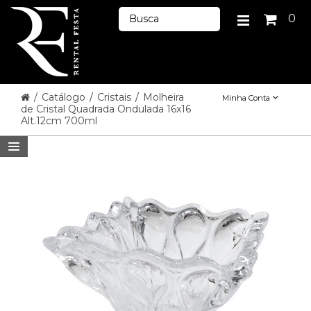
0
/
Catálogo
/
Cristais
/
Molheira
Minha Conta
de Cristal Quadrada Ondulada 16x16
Alt.12cm 700ml