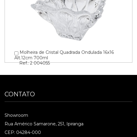
Molheira de Cristal Quadrada Ondulada 16x16
Alt.12cm 700ml
Ref.: 2 004055
CONTATO
Showroom
Rua Américo Samarone, 251, Ipiranga
CEP: 04284-000