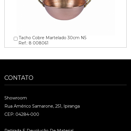
Tacho Cobre Martelado 30cm N5
Ref.: 8 008061
CONTATO
Showroom
Rua Américo Samarone, 251, Ipiranga
CEP: 04284-000
Retirada E Devolução De Material