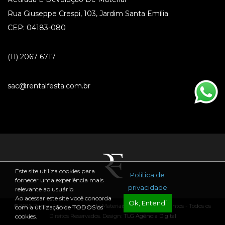
Rua Giuseppe Crespi, 103, Jardim Santa Emília
CEP: 04183-080
(11) 2067-6717
sac@rentalfesta.com.br
Este site utiliza cookies para
Política de
fornecer uma experiência mais
privacidade
relevante ao usuário.
Ao acessar este site você concorda
Ok, Entendi
® 2026 Rental Festa - Locação de Materiais para Festas e Eventos - Todos os
com a utilização de TODOS os
Direitos Reservados. Design:
TLG Agência Digital
cookies.