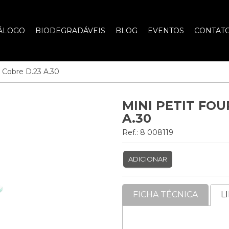
ÁLOGO
BIODEGRADÁVEIS
BLOG
EVENTOS
CONTAT
s Cobre D.23 A.30
MINI PETIT FOU
A.30
Ref.: 8 008119
ADICIONAR
FICHA TÉCNICA
L