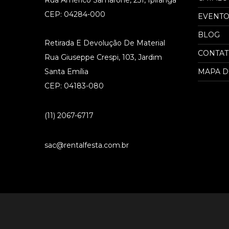
Rua Américo Samarone, 251, Ipiranga
CEP: 04284-000
EVENTO
BLOG
Retirada E Devolução De Material
CONTA
Rua Giuseppe Crespi, 103, Jardim
Santa Emília
MAPA D
CEP: 04183-080
(11) 2067-6717
sac@rentalfesta.com.br