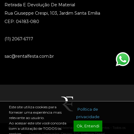
Retirada E Devolução De Material
Rua Giuseppe Crespi, 103, Jardim Santa Emília
CEP: 04183-080
(11) 2067-6717
sac@rentalfesta.com.br
Este site utiliza cookies para
Política de
fornecer uma experiência mais
privacidade
relevante ao usuário.
Ao acessar este site você concorda
Ok, Entendi
® 2026 Rental Festa - Locação de Materiais para Festas e Eventos - Todos os
com a utilização de TODOS os
Direitos Reservados. Design:
TLG Agência Digital
cookies.