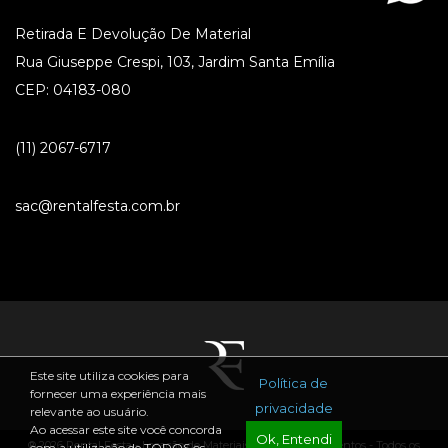
Retirada E Devolução De Material
Rua Giuseppe Crespi, 103, Jardim Santa Emília
CEP: 04183-080
(11) 2067-6717
sac@rentalfesta.com.br
Este site utiliza cookies para
Política de
fornecer uma experiência mais
privacidade
relevante ao usuário.
Ao acessar este site você concorda
Ok, Entendi
® 2026 Rental Festa - Locação de Materiais para Festas e Eventos - Todos os
com a utilização de TODOS os